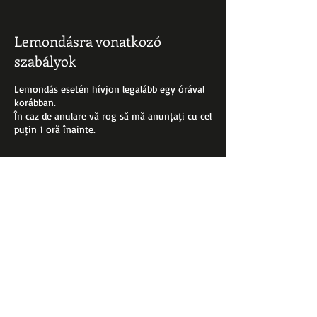
Lemondásra vonatkozó
szabályok
Lemondás esetén hívjon legalább egy órával
korábban.
În caz de anulare vă rog să mă anunțați cu cel
puțin 1 oră înainte.
Elérhetőségek
Strada Purczel János, Târgu Secuiesc, Romania
0760141126
kezdibarber@gmail.com