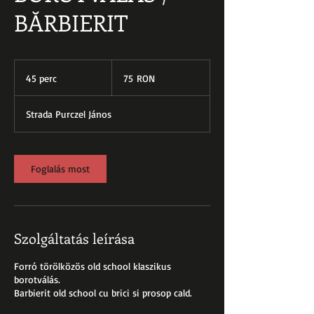
BĂRBIERIT
75
román
45 perc
4
75 RON
lej
5
p
Strada Purczel János
e
r
c
Foglalás most
Szolgáltatás leírása
Forró törölközös old school klaszikus
borotválás.
Barbierit old school cu brici si prosop cald.